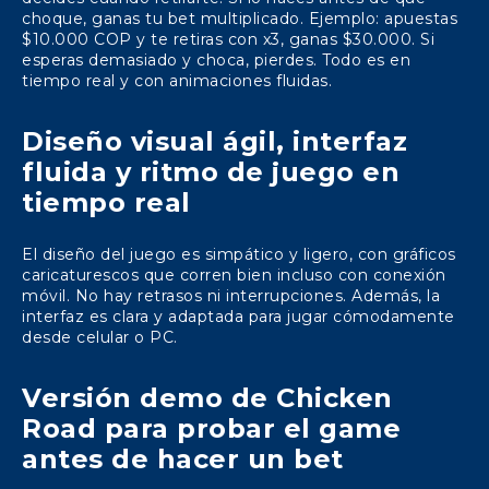
choque, ganas tu bet multiplicado. Ejemplo: apuestas
$10.000 COP y te retiras con x3, ganas $30.000. Si
esperas demasiado y choca, pierdes. Todo es en
tiempo real y con animaciones fluidas.
Diseño visual ágil, interfaz
fluida y ritmo de juego en
tiempo real
El diseño del juego es simpático y ligero, con gráficos
caricaturescos que corren bien incluso con conexión
móvil. No hay retrasos ni interrupciones. Además, la
interfaz es clara y adaptada para jugar cómodamente
desde celular o PC.
Versión demo de Chicken
Road para probar el game
antes de hacer un bet