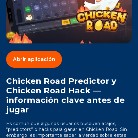
Abrir aplicación
Chicken Road Predictor y
Chicken Road Hack —
información clave antes de
jugar
Es común que algunos usuarios busquen atajos,
“predictors” o hacks para ganar en Chicken Road. Sin
embargo, es importante saber la verdad sobre estas