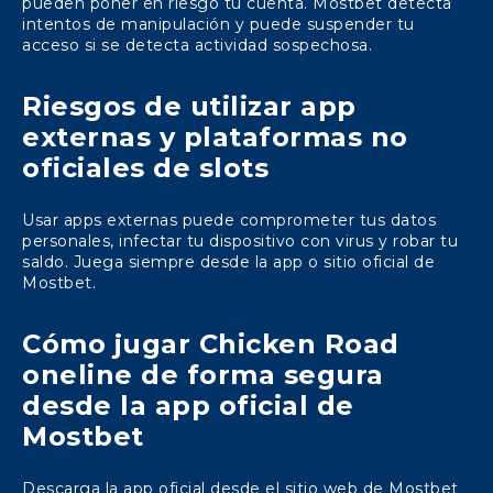
pueden poner en riesgo tu cuenta. Mostbet detecta
intentos de manipulación y puede suspender tu
acceso si se detecta actividad sospechosa.
Riesgos de utilizar app
externas y plataformas no
oficiales de slots
Usar apps externas puede comprometer tus datos
personales, infectar tu dispositivo con virus y robar tu
saldo. Juega siempre desde la app o sitio oficial de
Mostbet.
Cómo jugar Chicken Road
oneline de forma segura
desde la app oficial de
Mostbet
Descarga la app oficial desde el sitio web de Mostbet