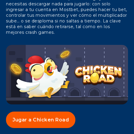
necesitas descargar nada para jugarlo: con solo
ingresar a tu cuenta en Mostbet, puedes hacer tu bet,
controlar tus movimientos y ver cómo el multiplicador
sube… o se desploma si no saltas a tiempo. La clave
está en saber cuándo retirarse, tal como en los
mejores crash games.
Jugar a Chicken Road