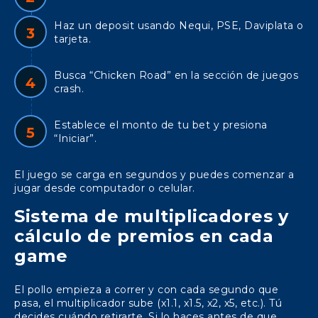
Haz un deposit usando Nequi, PSE, Daviplata o
tarjeta.
Busca “Chicken Road” en la sección de juegos
crash.
Establece el monto de tu bet y presiona
“Iniciar”.
El juego se carga en segundos y puedes comenzar a
jugar desde computador o celular.
Sistema de multiplicadores y
cálculo de premios en cada
game
El pollo empieza a correr y con cada segundo que
pasa, el multiplicador sube (x1.1, x1.5, x2, x5, etc.). Tú
decides cuándo retirarte. Si lo haces antes de que