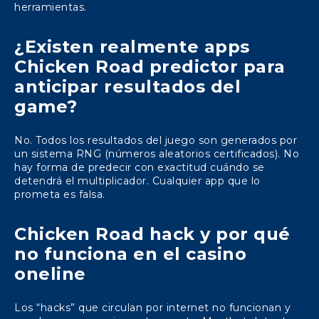
herramientas.
¿Existen realmente apps
Chicken Road predictor para
anticipar resultados del
game?
No. Todos los resultados del juego son generados por
un sistema RNG (números aleatorios certificados). No
hay forma de predecir con exactitud cuándo se
detendrá el multiplicador. Cualquier app que lo
prometa es falsa.
Chicken Road hack y por qué
no funciona en el casino
oneline
Los “hacks” que circulan por internet no funcionan y